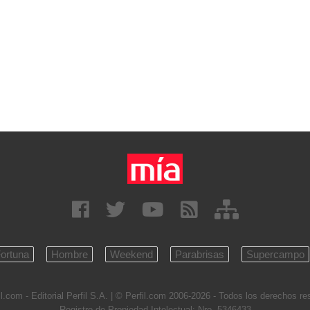
ortuna
Hombre
Weekend
Parabrisas
Supercampo
l.com - Editorial Perfil S.A.
| © Perfil.com 2006-2026 - Todos los derechos r
Registro de Propiedad Intelectual: Nro. 5346433