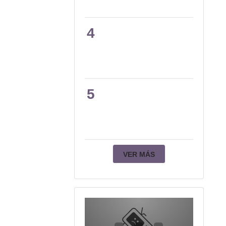
4
5
VER MÁS