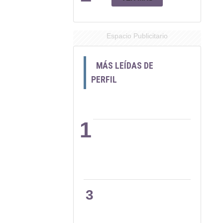
Espacio Publicitario
MÁS LEÍDAS DE
PERFIL
1
2
3