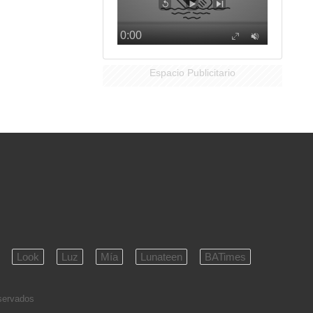
Espacio Publicitario
Look
Luz
Mía
Lunateen
BATimes
eservados