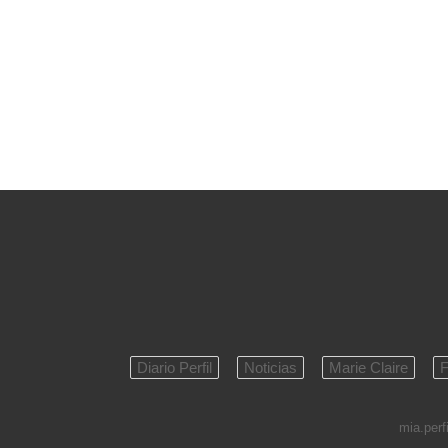
Diario Perfil
Noticias
Marie Claire
F
mia.perfi