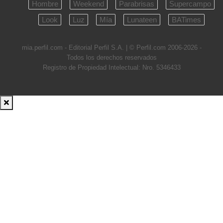
Hombre
Weekend
Parabrisas
Supercampo
Look
Luz
Mía
Lunateen
BATimes
mia.perfil.com - Editorial Perfil S.A.
| © Perfil.com 2006-2026 -
Todos los derechos reservados
Registro de Propiedad Intelectual: Nro. 5346433