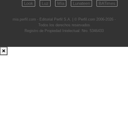
Look
Luz
Mía
Lunateen
BATimes
mia.perfil.com - Editorial Perfil S.A.
| © Perfil.com 2006-2026 -
Todos los derechos reservados
Registro de Propiedad Intelectual: Nro. 5346433