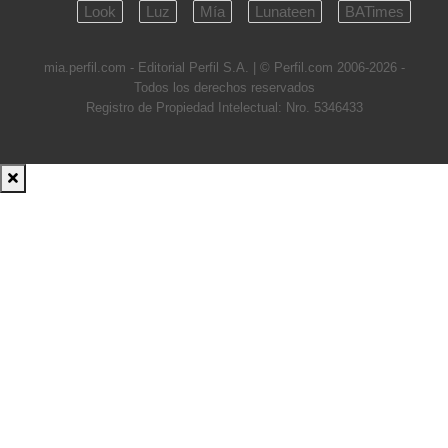
Look
Luz
Mía
Lunateen
BATimes
mia.perfil.com - Editorial Perfil S.A.
| © Perfil.com 2006-2026 -
Todos los derechos reservados
Registro de Propiedad Intelectual: Nro. 5346433