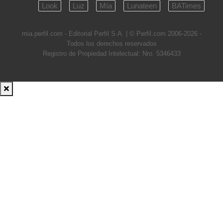
Look
Luz
Mía
Lunateen
BATimes
mia.perfil.com - Editorial Perfil S.A.
| © Perfil.com 2006-2026 -
Todos los derechos reservados
Registro de Propiedad Intelectual: Nro. 5346433