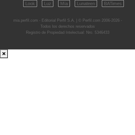
Look
Luz
Mía
Lunateen
BATimes
mia.perfil.com - Editorial Perfil S.A.
| © Perfil.com 2006-2026 -
Todos los derechos reservados
Registro de Propiedad Intelectual: Nro. 5346433