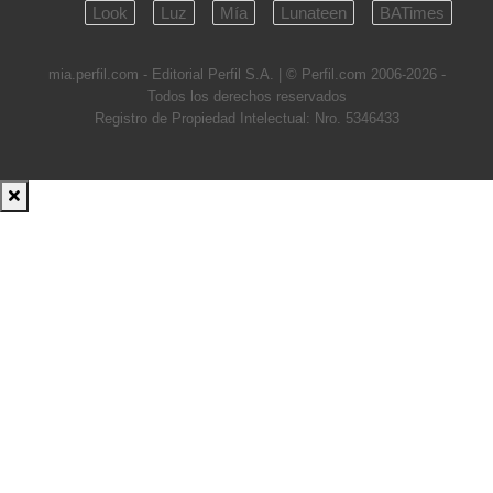
Look
Luz
Mía
Lunateen
BATimes
mia.perfil.com - Editorial Perfil S.A.
| © Perfil.com 2006-2026 -
Todos los derechos reservados
Registro de Propiedad Intelectual: Nro. 5346433