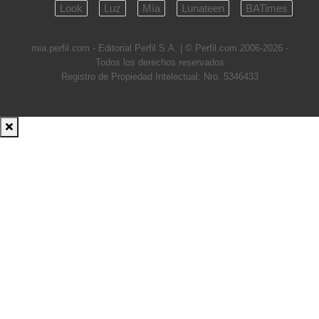
Look
Luz
Mía
Lunateen
BATimes
mia.perfil.com - Editorial Perfil S.A.
| © Perfil.com 2006-2026 -
Todos los derechos reservados
Registro de Propiedad Intelectual: Nro. 5346433