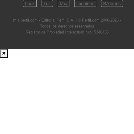
Look
Luz
Mía
Lunateen
BATimes
mia.perfil.com - Editorial Perfil S.A.
| © Perfil.com 2006-2026 -
Todos los derechos reservados
Registro de Propiedad Intelectual: Nro. 5346433