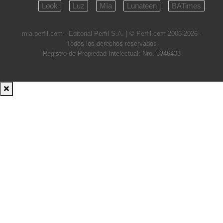
Look
Luz
Mía
Lunateen
BATimes
mia.perfil.com - Editorial Perfil S.A.
| © Perfil.com 2006-2026 -
Todos los derechos reservados
Registro de Propiedad Intelectual: Nro. 5346433