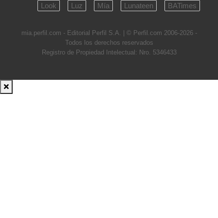
Look
Luz
Mía
Lunateen
BATimes
mia.perfil.com - Editorial Perfil S.A.
| © Perfil.com 2006-2026 -
Todos los derechos reservados
Registro de Propiedad Intelectual: Nro. 5346433