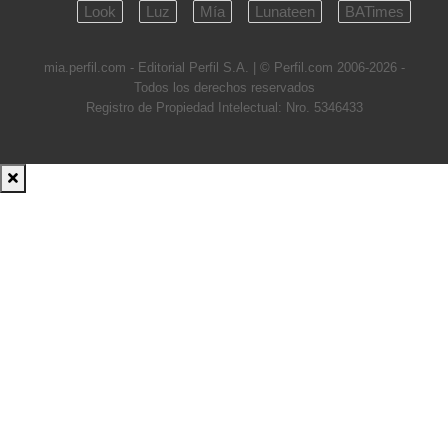
Look
Luz
Mía
Lunateen
BATimes
mia.perfil.com - Editorial Perfil S.A.
| © Perfil.com 2006-2026 -
Todos los derechos reservados
Registro de Propiedad Intelectual: Nro. 5346433