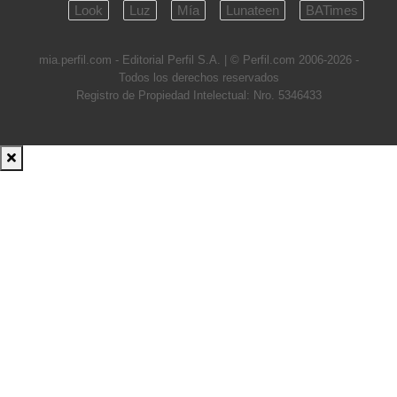
Look
Luz
Mía
Lunateen
BATimes
mia.perfil.com - Editorial Perfil S.A.
| © Perfil.com 2006-2026 -
Todos los derechos reservados
Registro de Propiedad Intelectual: Nro. 5346433