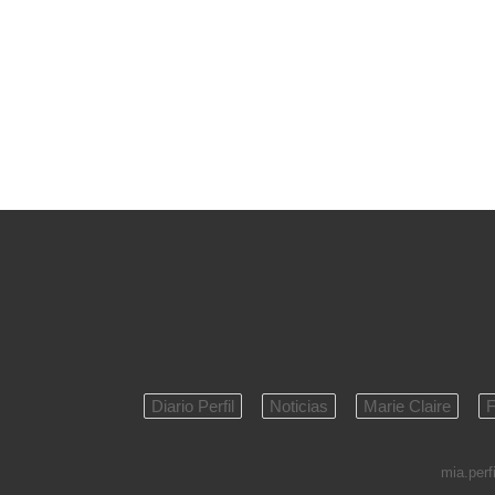
Diario Perfil
Noticias
Marie Claire
F
mia.perfi