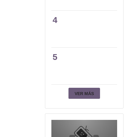
4
5
VER MÁS