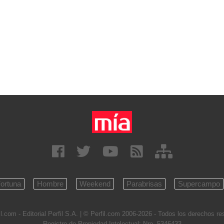
ortuna
Hombre
Weekend
Parabrisas
Supercampo
l.com - Editorial Perfil S.A.
| © Perfil.com 2006-2026 - Todos los derechos r
Registro de Propiedad Intelectual: Nro. 5346433