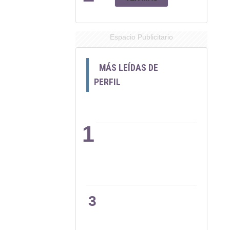
Espacio Publicitario
MÁS LEÍDAS DE
PERFIL
1
2
3