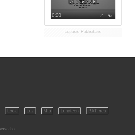
Espacio Publicitario
Look
Luz
Mía
Lunateen
BATimes
eservados