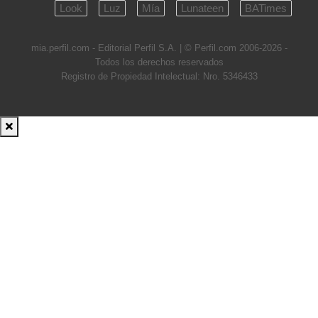
Look
Luz
Mía
Lunateen
BATimes
mia.perfil.com - Editorial Perfil S.A.
| © Perfil.com 2006-2026 -
Todos los derechos reservados
Registro de Propiedad Intelectual: Nro. 5346433