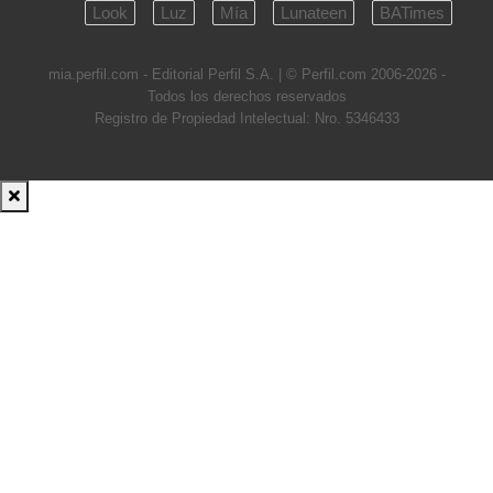
Look
Luz
Mía
Lunateen
BATimes
mia.perfil.com - Editorial Perfil S.A.
| © Perfil.com 2006-2026 -
Todos los derechos reservados
Registro de Propiedad Intelectual: Nro. 5346433