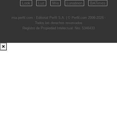
Look
Luz
Mía
Lunateen
BATimes
mia.perfil.com - Editorial Perfil S.A.
| © Perfil.com 2006-2026 -
Todos los derechos reservados
Registro de Propiedad Intelectual: Nro. 5346433