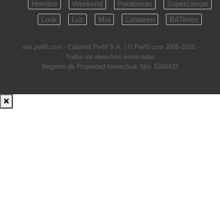
Hombre
Weekend
Parabrisas
Supercampo
Look
Luz
Mía
Lunateen
BATimes
mia.perfil.com - Editorial Perfil S.A.
| © Perfil.com 2006-2026 -
Todos los derechos reservados
Registro de Propiedad Intelectual: Nro. 5346433