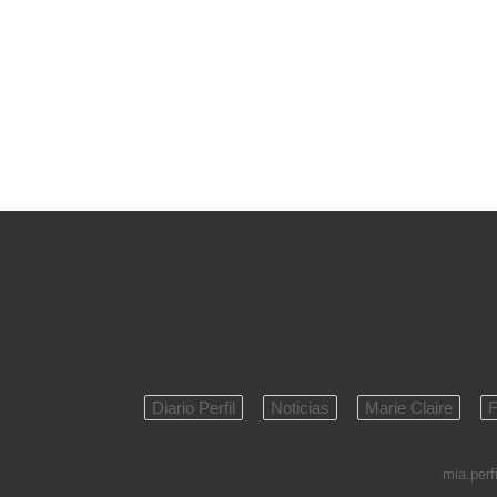
Diario Perfil
Noticias
Marie Claire
F
mia.perfi