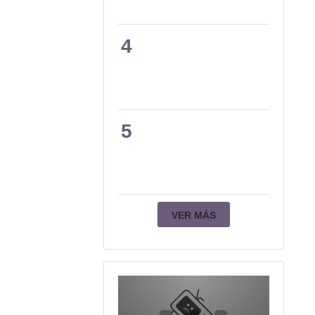
4
5
VER MÁS