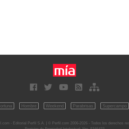
ortuna
Hombre
Weekend
Parabrisas
Supercampo
l.com - Editorial Perfil S.A.
| © Perfil.com 2006-2026 - Todos los derechos r
Registro de Propiedad Intelectual: Nro. 5346433