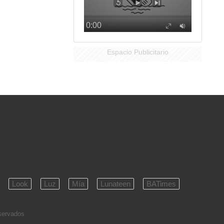
Espacio Publicitario
Look
Luz
Mía
Lunateen
BATimes
eservados