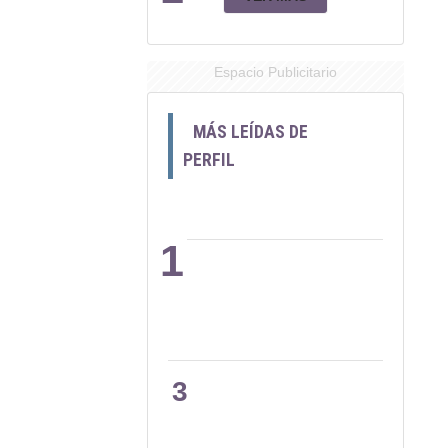
Espacio Publicitario
MÁS LEÍDAS DE
PERFIL
1
2
3