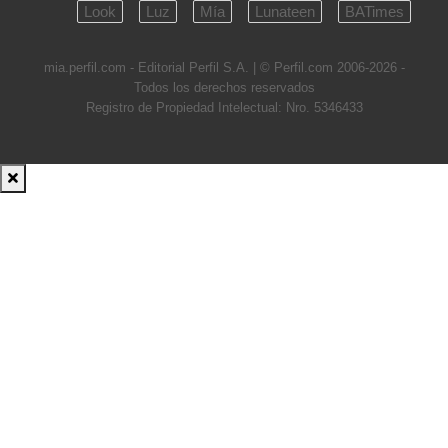
Look
Luz
Mía
Lunateen
BATimes
mia.perfil.com - Editorial Perfil S.A.
| © Perfil.com 2006-2026 -
Todos los derechos reservados
Registro de Propiedad Intelectual: Nro. 5346433