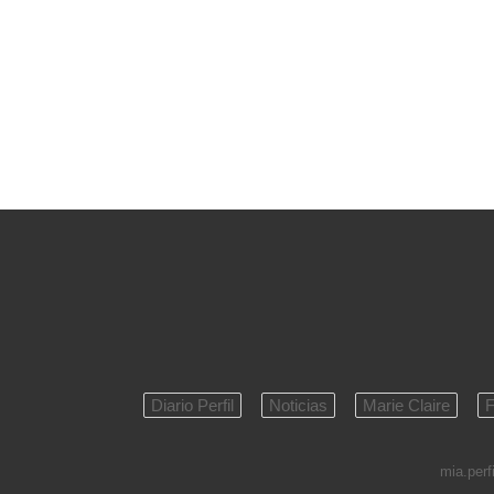
Diario Perfil
Noticias
Marie Claire
F
mia.perfi