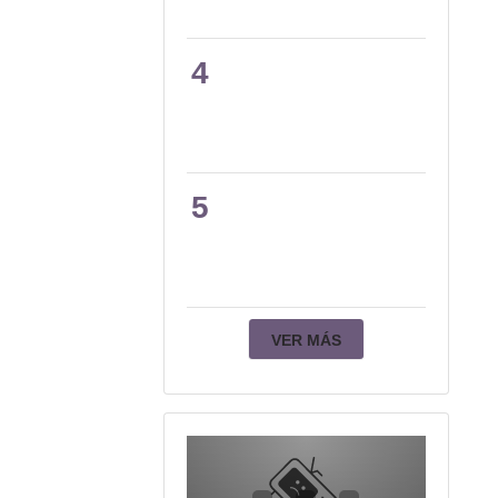
4
5
VER MÁS