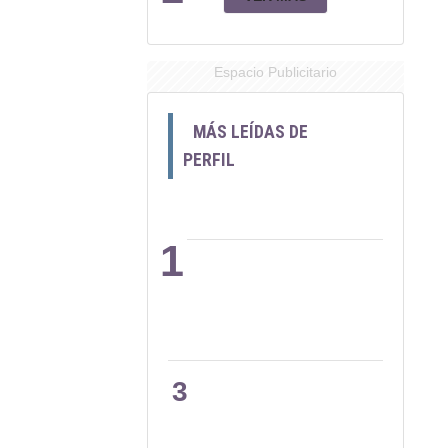
Espacio Publicitario
MÁS LEÍDAS DE
PERFIL
1
2
3