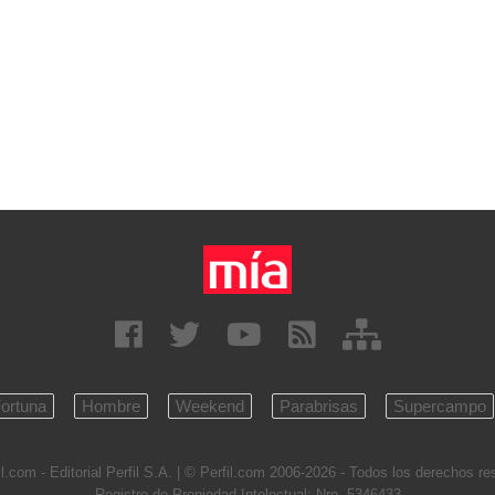
ortuna
Hombre
Weekend
Parabrisas
Supercampo
l.com - Editorial Perfil S.A.
| © Perfil.com 2006-2026 - Todos los derechos r
Registro de Propiedad Intelectual: Nro. 5346433