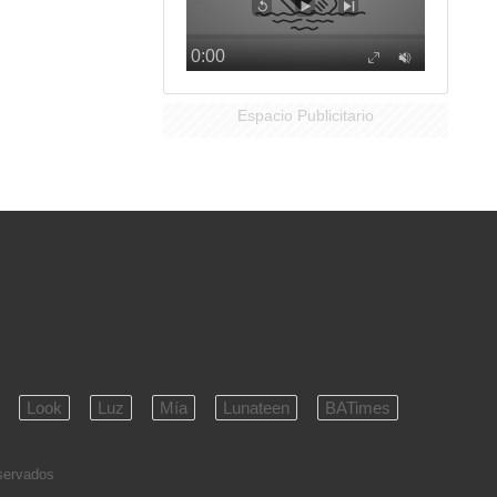
Espacio Publicitario
Look
Luz
Mía
Lunateen
BATimes
eservados