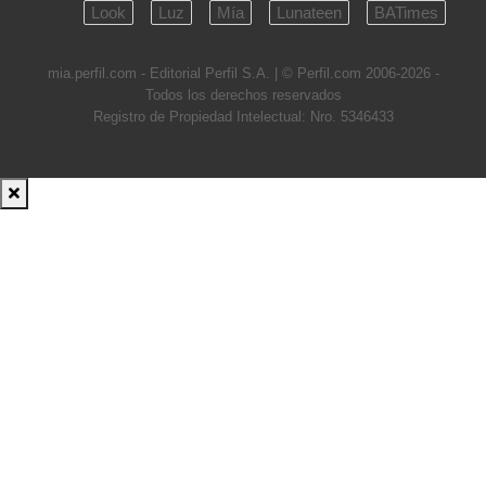
Look
Luz
Mía
Lunateen
BATimes
mia.perfil.com - Editorial Perfil S.A.
| © Perfil.com 2006-2026 -
Todos los derechos reservados
Registro de Propiedad Intelectual: Nro. 5346433