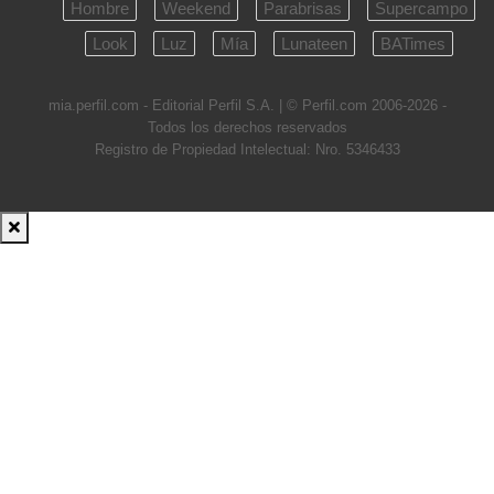
Hombre
Weekend
Parabrisas
Supercampo
Look
Luz
Mía
Lunateen
BATimes
mia.perfil.com - Editorial Perfil S.A.
| © Perfil.com 2006-2026 -
Todos los derechos reservados
Registro de Propiedad Intelectual: Nro. 5346433