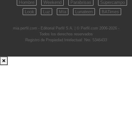
Hombre
Weekend
Parabrisas
Supercampo
Look
Luz
Mía
Lunateen
BATimes
mia.perfil.com - Editorial Perfil S.A.
| © Perfil.com 2006-2026 -
Todos los derechos reservados
Registro de Propiedad Intelectual: Nro. 5346433