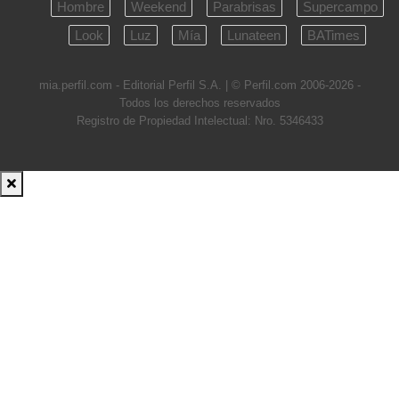
Hombre
Weekend
Parabrisas
Supercampo
Look
Luz
Mía
Lunateen
BATimes
mia.perfil.com - Editorial Perfil S.A.
| © Perfil.com 2006-2026 -
Todos los derechos reservados
Registro de Propiedad Intelectual: Nro. 5346433