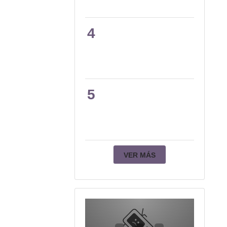
4
5
VER MÁS