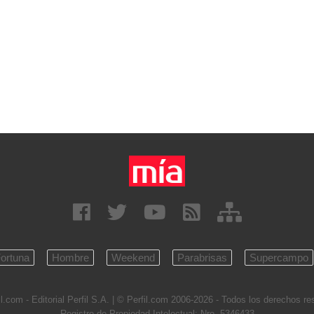
ortuna
Hombre
Weekend
Parabrisas
Supercampo
l.com - Editorial Perfil S.A.
| © Perfil.com 2006-2026 - Todos los derechos r
Registro de Propiedad Intelectual: Nro. 5346433