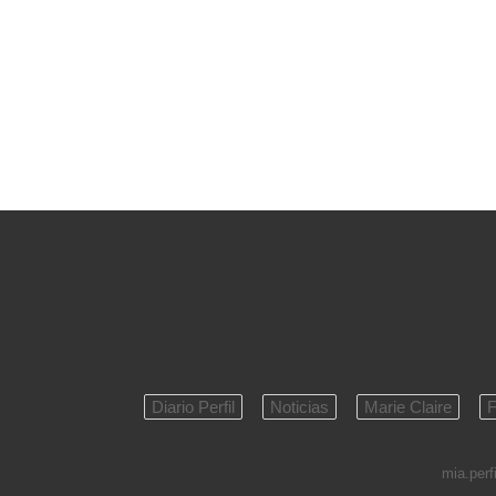
Diario Perfil
Noticias
Marie Claire
F
mia.perfi