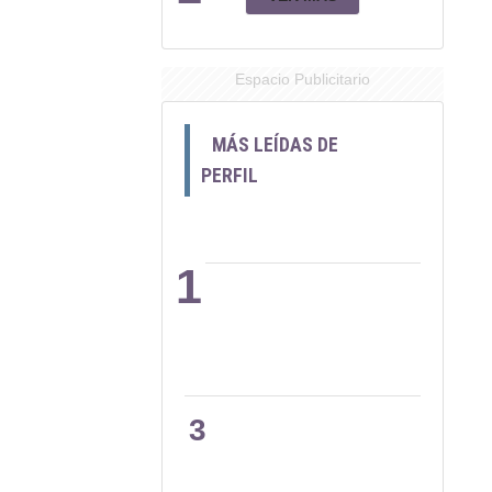
Espacio Publicitario
MÁS LEÍDAS DE
PERFIL
1
2
3