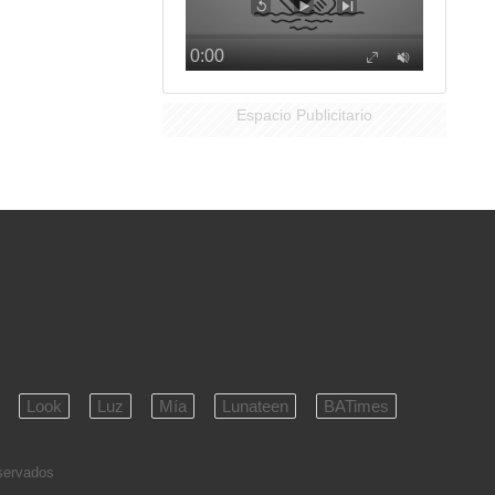
Espacio Publicitario
Look
Luz
Mía
Lunateen
BATimes
eservados